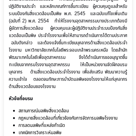
ปฏิบัติงานประจํา และหลักเกณฑ์การขึ้นทะเบียน ผู้ควบคุมดูแลสําหรับ
ระบบป้องกันสิ่งแวดล้อมเป็นพิษ พ.ศ. 2545 และฉบับแก้ไขเพิ่มเติม
(ฉบับที่ 2) พ.ศ. 2554 ทําให้โรงงานอุตสาหกรรมบางประเภทต้องมี
ผู้จัดการสิ่งแวดล้อม ผู้ควบคุมและผู้ปฏิบัติงานประจําระบบป้องกันสิ่ง
แวดล้อมเป็นพิษ ประจําโรงงานเพื่อให้สามารถดําเนินการได้ตามประกาศ
ฉบับดังกล่าว และต้องแจ้งขึ้นทะเบียนบุคลากรด้านสิ่งแวดล้อมประจํา
โรงงาน มหาวิทยาลัยเทคโนโลยีพระจอมเกล้าพระนครเหนือ โดยสำนัก
พัฒนาเทคโนโลยีเพื่ออุตสาหกรรม จึงได้ดำเนินการขออนุญาตขึ้น
ทะเบียนจากกรมโรงงานอุตสาหกรรม ให้เป็นหน่วยงานจัดฝึกอบรม
บุคลากร ด้านสิ่งแวดล้อมประจําโรงงาน เพื่อส่งเสริม พัฒนาความรู้
ความเข้าใจ ตลอดจนทักษะการบําบัดมลพิษของโรงงานให้แก่บุคลากร
ด้านสิ่งแวดล้อมของโรงงาน
หัวข้อที่อบรม
สถานการณ์มลพิษสิ่งแวดล้อม
กฎหมายสิ่งแวดล้อมที่เกี่ยวข้องกับการจัดการมลพิษโรงงาน
การลดมลพิษที่แหล่งกําเนิด
เทคนิคการวิเคราะห์มลพิษ