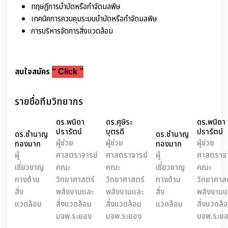
ทฤษฎีการบําบัดหรือกําจัดมลพิษ
เทคนิคการควบคุมระบบบําบัดหรือกําจัดมลพิษ
การบริหารจัดการสิ่งแวดล้อม
สนใจสมัคร
“ Click ”
รายชื่อทีมวิทยากร
ดร.พนิดา
ดร.ศุษิระ
ดร.พนิดา
ปรารัตน์
บุตรดี
ปรารัตน์
ดร.ชำนาญ
ดร.ชำนาญ
ผู้ช่วย
ผู้ช่วย
ผู้ช่วย
ทองมาก
ทองมาก
ผู้
ศาสตราจารย์
ศาสตราจารย์
ผู้
ศาสตราจา
เชี่ยวชาญ
คณะ
คณะ
เชี่ยวชาญ
คณะ
ทางด้าน
วิทยาศาสตร์
วิทยาศาสตร์
ทางด้าน
วิทยาศาส
สิ่ง
พลังงานและ
พลังงานและ
สิ่ง
พลังงานแ
แวดล้อม
สิ่งแวดล้อม
สิ่งแวดล้อม
แวดล้อม
สิ่งแวดล้
มจพ.ระยอง
มจพ.ระยอง
มจพ.ระย