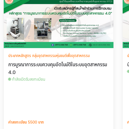
ประเภทหลักสูตร กลุ่มอุตสาหกรรมหุ่นยนต์เพื่ออุตสาหกรรม
ป
การบูรณาการระบบควบคุมอัตโนมัติในระบบอุตสาหกรรม
4.0

🌐 กำลังเปิดรับลงทะเบียน
ค่าลงทะเบียน 5500 บาท
ค